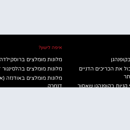
איפה לישון?
בקופנהגן
מלונות מומלצים ברוסקילדה
כול את הכריכים הדניים
מלונות מומלצים בהלסינגור 
תר
מלונות מומלצים באודנזה (א
י קניות בקופנהגן שאסור
דנמרק
מלונות מומלצים באארהוס (
צות בקופנהגן
דנמרק
ות בדנמרק
מלונות מומלצים בבילונד