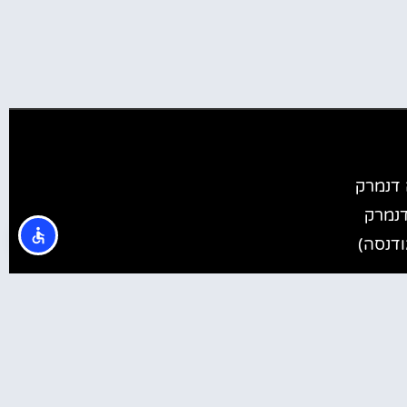
 דנמרק
דנמרק
ודנסה)
ארהוס)