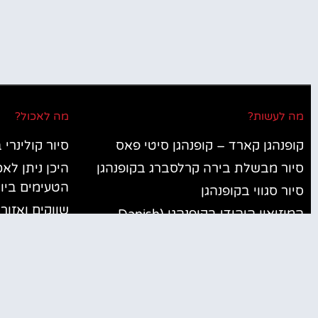
מה לעשות?
מה לאכול?
קופנהגן קארד – קופנהגן סיטי פאס
סיור קולינרי 
סיור מבשלת בירה קרלסברג בקופנהגן
היכן ניתן לא
הטעימים ביו
סיור סגווי בקופנהגן
שווקים ואזור
המוזיאון היהודי בקופנהגן (Danish
לפספס
Jewish Museum)
מסעדות מומל
גן החיות של קופנהגן (Copenhagen
Zoo)
מסעדות כשר