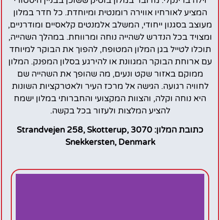
וילה ברינקלי. מדובר במלון בוטיק ששוכן בבניין היסטורי
המציע לאורחיו אווירה רומנטית ומיוחדת. כל חדר במלון
מעוצב בסגנון ייחודי, המשלב אלמנטים קלאסיים ומודרניים,
ומצויד בכל הנדרש לשהייה נוחה ומרווחת. במהלך השהייה,
תוכלו לטייל בגן המלון המטופח, להפוך את הבוקר למיוחד
עם ארוחת הבוקר המגוונת או להירגע בסלון המפנק. המלון
ממוקם באזור שקט ונעים, מה שהופך את השהייה שם
לחוויה רגועה. הגישה אל מרכז העיר ולאטרקציות השונות
היא נוחה וקלה, והצוות המקצועי והחברותי במלון ישמח
להציע המלצות ולעזור בכל בקשה.
כתובת המלון: Strandvejen 258, Skotterup, 3070
Snekkersten, Denmark