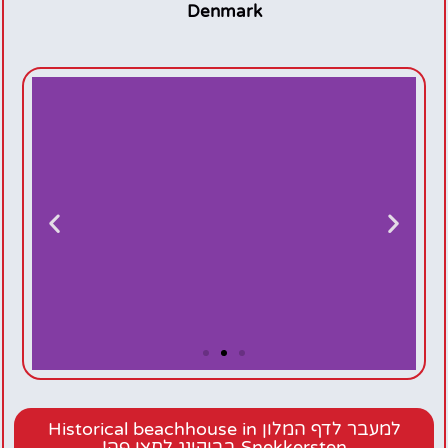
Denmark
Historical
beachhouse
למעבר לדף המלון Historical beachhouse in
Snekkersten בבוקינג לחצו פה!