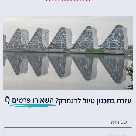
מומלץ?
לחצו
פה!
עזרה בתכנון טיול לדנמרק?
👇
השאירו פרטים