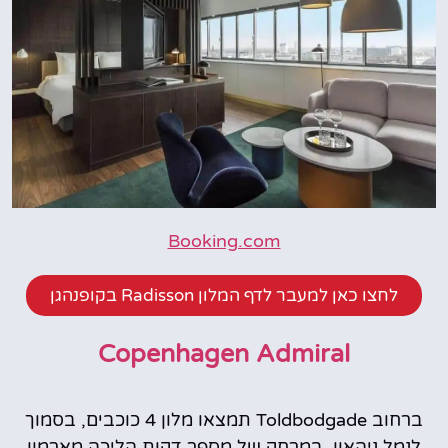
Booking.com
לחצו כאן למעבר לדף המלון Radisson בקופנהגן
Copenhagen Admiral
ברחוב Toldbodgade תמצאו מלון 4 כוכבים, בסמוך
לנמל ניהאון, במרחק של מספר דקות הליכה מארמון