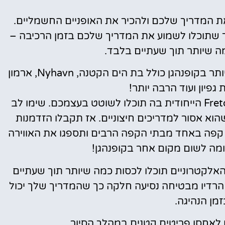
פגוש את המדריך שלכם ולהכיר את האופניים החשמליים.
שתוכלו לשמוע את המדריך שלכם בזמן הרכיבה –
ה שיותר תוך שעתיים בלבד.
המדריך שלך ייקח אותך למקומות האייקוניים ביותר בקופנהגן כולל בת הים הקטנה, Nyhavn, ארמון
גפיון ועוד הרבה יותר!
כמו כן, תהיה עצירה קצרה ב-Fretown Christiania הייחודית בה תוכלו לשוטט בעצמכם. שימו לב
הוא אסור למדריכים חיצוניים. אז תקבלו הזדמנות
 קפה באחד מבתי הקפה הרבים ותספגו את האווירה
ומה לשום מקום אחר בקופנהגן!
 האלקטרוניים תוכלו לכסות כמה שיותר תוך שעתיים
ת. כמו כן, מערכת הרדיו מבטיחה נסיעה חלקה כך שהמדריך שלך יכול
מן הנהיגה.
ו לאחסן פריטים קטנים במהלך הסיור.