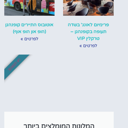
פרימיום לאונג' בשדה
אוטובוס התיירים קופנהגן
תעופה בקופנהגן –
(הופ און הופ אוף)
טרקלין VIP
לפרטים »
לפרטים »
לא לפספס!
המלונות המומלצים ביותר