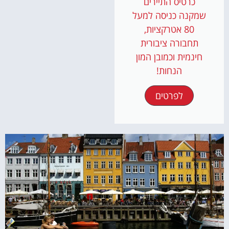
כרטיס התיירים
שמקנה כניסה למעל
80 אטרקציות,
תחבורה ציבורית
חינמית וכמובן המון
הנחות!
לפרטים