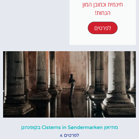
חינמית וכמובן המון
הנחות!
לפרטים
מוזיאון Cisterns in Søndermarken בקופנהגן
לפרטים »