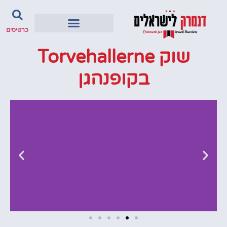
כרטיסים
שוק Torvehallerne
בקופנהגן