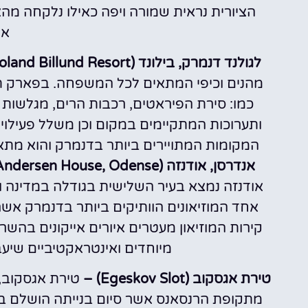
הציורית נראית שמורה ויפה כאילו נלקחה מ
או
לגולנד דנמרק, בילונד (Legoland Billund Resort) –
מהנים וכיפי המתאים לכל המשפחה. בפארק ת
כמו: סירת הפיראטים, רכבות הרים, מגלשות מי
ותערוכות המתקיימים במקום וכן משלל פעילויו
המקומות המתויירים ביותר בדנמרק והוא מתאי
אנדרסן, אודנזה (H.C Andersen House, Odense) –
אודנזה נמצא בעיר השלישית בגודלה במדינה ו
אחד המוזיאונים הוותיקים ביותר בדנמרק אשר 
קירות המוזיאון מעטרים איורים אייקונים בהשראת
מיוחדים ואינטראקטיביים שיע
טירת אגסקוב (Egeskov Slot) –
טירת אגסקוב,