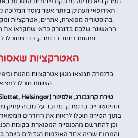
דנמרק היא מדינה מרתקת וייחודית השוכנת באז
בהיסטוריה מפוארת, אתרים, אטרקציות ומקומ
הראשונה שלכם בדנמרק כדאי שתקראו את ה
ומהנות ביותר בדנמרק, כדי שתוכלו 
האטרקציות שאסור
בדנמרק תמצאו מגוון אטרקציות מהנות וכיפ
השונות תוכלו למצו
טירת קרונבורג, אלסינור (Kronborg Slottet, Helsingør) –
בתוך הטירה תוכלו לראות את החדרים המפוארי
וכן להתרשם מהכנסייה המפוארת בקומת הכניס
והמרווח שהיה אחד האולמות הגדולים ביותר 