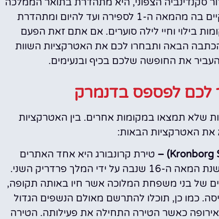
ור סקנדינביה הצפוני, היא מתהדרת בתואר הממלכה
האירופאי העתיק ביותר אשר מוסד המלוכה קיים בה מהמאה ה-1 לספירה ועד להיום ומתהדרת
ות בילוי וחיי לילה סוערים. אם אתם זאת הפעם
כתבה הבאה ותבחרו לכם את האטרקציות השוות
להעביר את החופשה שלכם בכיף ובנעימים.
 לכם לפספס בדנמרק
יות שלא תמצאו במקומות אחרים. בין האטרקציות
א את האטרקציות הבאות:
טירת קרונבורג היא אחד האתרים
ההיסטוריים בדנמרק. מדובר על מבנה עתיק משנת המאה ה-16 שנבה על ידי המלך פרדריק השני.
ם של בני משפחת המלוכה אשר חיו באותה תקופה,
ה. כמו כן, תוכלו להתרשם מאולם הנשפים הגדול
באירופה כאשר הטירה התחילה את פעילותה. הטירה