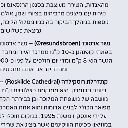
מהאגדות, הטירה מעוצבת בסגנון הרנסאנס וכול
קירות עם מיצגים מרביהים בציורי שמן, אול
נוספות במהלך הביקור בה כמו מסלול הליכה, סיו
נמצאת כשלושים ד
גשר ארסונד (Øresundsbroen) –
גשר ארסונד
בפאתי קופנהגן כ-10 ק"מ ממרכז 
ומהדהים. אם אתם מתכננים לנ
קתדרלת רוסקילדה (Roskilde Cathedral) –
ביותר בדנמרק. היא ממוקמת כשלושים ק"מ ד
מושבה של משפחת המלוכה וכן כבירתה הקד
מפואר הכולל לבנים אדומות והוא אחת האטרקצי
על ידי אונסק"ו משנת 5
במוזיאון ספינות הוויקינגים אשר מציג את שריד