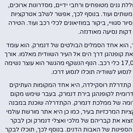
לת גנים מטופחים ורחבי ידיים, מסדרונות ארוכים,
ם משתים ועוד. בנוסף לכך, אפשר לשלב אטרקציות
ר סגוויי, ביקור במוזיאונים לכלי רכב ועוד. הטירה
קות נסיעה מאודנזה.
,
הוא אחד הסמלים הבולטים של דנמרק. הוא עומד
העיר ומחבר את קופנהגן דרך הים אל העיר השוודית מאלמו. אורך
הגשר הוא 8 ק"מ ומדי יום חולפים על פניו כ-17,000 כלי רכב. הנוף הנשקף מהגשר הוא עוצר נשימה
סוע לשוודיה תוכלו לנסוע דרכו.
קתדרלת רוסקילדה, היא אחד המקומות העתיקים
רומית לקופנהגן בירת דנמרק. בעבר שימש מקום
ומה של ממלכת דנמרק. הקתדרלה שוכנת במבנה
ות המרכזיות בעיר, כמו כן היא אתר מורשת עולמי
199. במקום תוכלו למצוא את קבריהם של מלכי ואצלי דנמרק וכן לבקר
י הספינות של האבות הדנים. בנוסף לכך, תוכלו לבקר