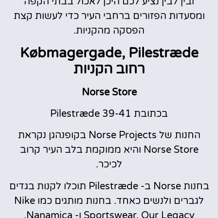
ובין לבין נציע לכם היכן לאכול בבתי הקפה
ומסעדות הפזורים ברחבי העיר כדי לעשות קצת
הפסקה מהקניות.
Købmagergade, Pilestræde
רחוב הקניות
Norse Store
בכתובת Pilestræde 39-41
החנות של Norse Projects בקופנהגן נקראת
Norse Store והיא ממוקמת בלב העיר קרוב
לכיכר.
בחנות Norse ב- Pilestræde תוכלו לקנות בגדים
לגברים ולנשים כאחד. בחנות מותגים כמו Nike
Sportswear, Our Legacy ו- Nanamica.