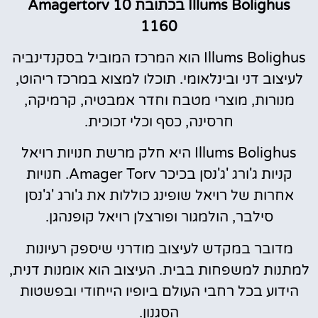
Illums Bolighus בכתובת Amagertorv 10
1160
Illums Bolighus הוא המרכז המוביל בסקנדינביה
לעיצוב דני ובינלאומי. תוכלו למצוא במרכז ריהוט,
מנורות, מוצרי מטבח וחדר אמבטיה, קרמיקה,
חרסינה, כסף וכלי זכוכית.
Illums Bolighus היא חלק מרשת חנויות רויאל
קניות ג'ורג 'ג'נסן בכיכר Amager Torv. חנויות
אחרות של רויאל שופינג כוללות את ג'ורג 'ג'נסן
סילבר, הולמגור ופורצלן רויאל קופנהגן.
מדובר במקדש לעיצוב מודרני שיספק רעיונות
למתנות למשפחות בבית. העיצוב הוא אומנות דנית,
הידוע בכל רחבי העולם ביופיו הייחודי ובפשטות
הסגנון.