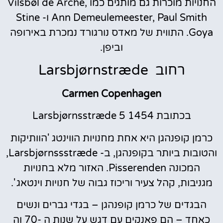
החנויות מוכרות גם מותגים כמו Vilsbøl de Arche,
Ann Demeulemeester, Paul Smith ו- Stine
Goya. התווית של מאדס נורגורד נמכרת באירופה
וביפן.
רחוב Larsbjørnstræde
Carmen Copenhagen
בכתובת Larsbjørnsstræde 5 1454
כרמן קופנהגן היא אחת מחנויות הווינטג 'הוותיקות
והטובות ביותר בקופנהגן, ב- Larsbjørnssstræde,
המכונה Pisserenden. האזור מלא בחנויות
מגניבות, קהל צעיר וריכוז גבוה של חנויות וינטאג '.
הבגדים של כרמן קופנהגן – בגדי גברים ונשים
כאחד – הם פאנקים עם דגש על שנות ה -70 וה