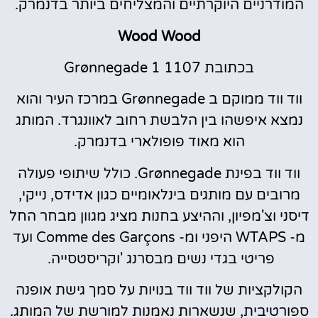
המודרניים היוקרתיים והמצליחים ביותר בדנמרק.
Wood Wood
בכתובת Grønnegade 1 1107
ווד ווד ממוקם ב Grønnegade במרכז העיר והוא
נמצא איפשהו בין הלבשת רחוב לאוונגרד. המותג
הוא מאוד פופולארי בדנמרק.
ווד ווד בפינת Grønnegade. כולל שיתופי פעולה
מרובים עם מותגים בינלאומיים כגון אדידס, נייקי,
דיסני וצ'מפיון, וההיצע בחנות מציג מגוון מבחר החל
מ- WTAPS היפני ומ- Comme des Garçons ועד
פריטי בגדי נשים מבסרנג 'וקריסטסייה.
הקולקציות של ווד ווד בנויות על סמך גישת אופנה
ספורטיבית, שנשארות נאמנות למורשת של המותג.