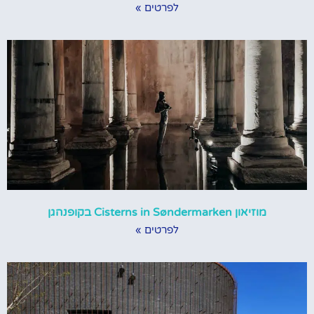
לפרטים »
מוזיאון Cisterns in Søndermarken בקופנהגן
לפרטים »