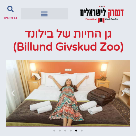
כרטיסים
גן החיות של בילונד
(Billund Givskud Zoo)