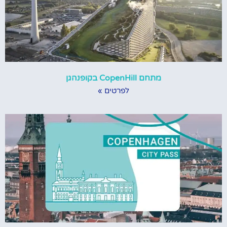
מתחם CopenHill בקופנהגן
לפרטים »