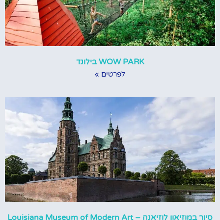
WOW PARK בילונד
לפרטים »
סיור במוזיאון לוזיאנה – Louisiana Museum of Modern Art