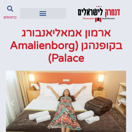
כרטיסים
ארמון אמאליאנבורג
בקופנהגן (Amalienborg
Palace)