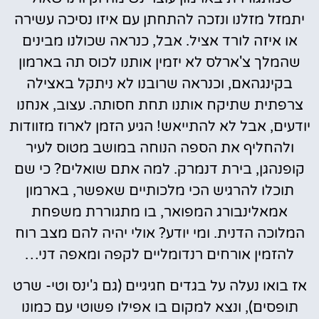
יתמזל מזלנו ונזכה להתחתן עם איזו נסיכה עשירה
או איזה לורד אציל. אבל, כנראה שכולנו מבינים
שהמלך צ'ארלס לא יזמין אותנו לכוס תה בארמון
בקינגהאם, וכנראה שרובנו לא ניתקל באצילה
צרפתית שתיקח אותנו תחת חסותה. עצוב, אנחנו
יודעים, אבל לא להתייאש! הגיע הזמן לארוז מזוודות
ולהחליף את הספה הנוחה במושב מטוס לעיר
קופנהגן, בירת דנמרק. למה אתם שואלים? כי שם
תוכלו להרגיש הכי מלכותיים שאפשר, בארמון
אמאלינבורג המפואר, בו מתגוררת משפחת
המלוכה הדנית. ומי יודע? אולי יהיה להם מצב רוח
להזמין אורחים רנדומליים לקפה ומאפה דני…
אז בואו נעלה על בגדים חגיגיים (גם ג'ינס וטי- שרט
תופסים), ונצא למקום בו אפילו פשוטי עם כמונו