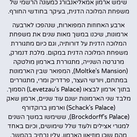
שימש ארמון אמאליאנבורג כמעונה הרשמי של
משפחת המלוכה הדנית, בעיקר בחודשי החורף.
ארבע האחוזות המפוארות, שנהפכו לארבעה
ארמונות, שיכנו במשך מאות שנים את משפחת
המלוכה הדנית על דורותיה, וגם כיום מתגוררת
משפחת המלוכה הדנית במקום. מלכת דנמרק,
מרגרטה השנייה, מתגוררת בארמון מולטקה
(Moltke's Mansion), המפואר שבין הארמונות
במתחם, ויורשי העצר, פרדריק ומרי, מתגוררים
בתוך ארמון לבצאו (Levetzau's Palace) הסמוך.
מלבד שני הארמונות ישנם עוד שניים, ארמון שאק
(Schack's Palace) וארמון ברוקדורף
(Brockdorff's Palace), ששימשו במשך השנים
למגורי אצילים ולעוד שלל שימושים, וכיום באחד
מהם שוכן מוזיאון הארמון, עליו נרחיב בהמשך.