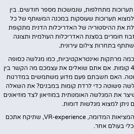
 תערוכות מתחלפות, שנמשכות מספר חודשים. בין
מתחלפות של שנת 2023 תוכלו למצוא תערוכות שעוסקות במכנה המשותף של כל
לת את ההיסטוריה של האדריכלות הדנית מתקופת
זבוז חומרים בסצנת האדריכלות העולמית ותצוגה
ף בתחרות צילום עירונית.
א כמה מרתקות ואינטראקטיביות, כמו מגלשה כסופה
שתיקח אתכם למסע בין 40 מטרים, בגובה של 4 קומות. אם אתם שואלים את עצמכם מה הקשר בין
וטה. האם חשבתם פעם מדוע משתמשים במדרגות
לשה פשוטה כדי לרדת קומות במבנים? את השאלה
שואל האמן הגרמני- בלגי Carsten Höller, שיצר את המגלשה האומנותית במוזיאון לצד מוזיאונים
ניתן למצוא מגלשות דומות.
תערוכה קבועה מרתקת לא פחות היא תערוכת המציאות המדומה, VR-experience, שתיקח אתכם
לי בעולם אחר.