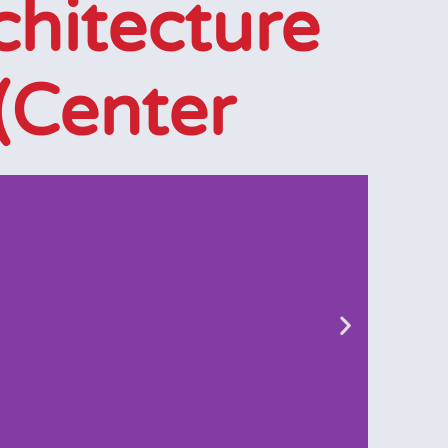
chitecture
Center)