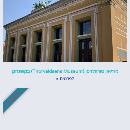
מוזיאון טורוולדסן (Thorvaldsens Museum) בקופנהגן
לפרטים »
לא לפספס!