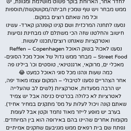
לחדר אחר, הארוחת בוקר פשוט מושלמת ומגוונת, יש
ממש מבחר ויש שף שמכין חביתה/מקושקשת/תוספות
וכל מה שאתם רוצים במקום.
נסענו לתחנה המרכזית ושם קנינו קופנהגן קארד- עשינו
חישוב והחלטנו שזה הכי משתלם לנו מבחינת נסיעות
ואטרקציות שאנחנו רוצים/תכננו לעשות.
נסענו לאכול בשוק האוכל Reffen – Copenhagen
Street Food – מבחר ממש גדול של אוכל מכל הסוגים-
מאכלי ים, מרוקאי, ארגנטינאי, טוסטים וכו' בילינו פה
כמה שעות ונהנו מכל סוגי האוכל כמעט 😂
אחר הצהריים נסענו לטיבולי – המקום עצמו מאוד יפה,
יש הרבה מסעדות, אטרקציות (לשים לב שהעלייה
לאטרציות לא כלולה בכרטיס כניסה אבל יש צמיד
שאתם קונה ויכול לעלות על מס' מתקנים במחיר אחיד).
בערב יש מופע לייזר מאוד נחמד וקטן אבל לעומת
מקומות אחרים שהיינו בהם באירופה הוא בין המיוחדים.
נפתח שם בית רפאים ממש מגניבעם שחקנים אמיתיים