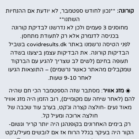
קורונה:
**נכון לחודש ספטמבר, לא יודעת אם ההנחיות
השתנו**
מחוסנים 3 פעמים ולכן לא נדרשנו לבדיקת קורונה
בכניסה לדנמרק אלא רק לתעודת מתחסן.
לפני הטיסה נרשמנו באתר covidresults.dk בשביל
הבדיקות קורונה. את הבדיקות עצמן ביצענו בשדה
תעופה בחינם (לשים לב שצריך להגיע עם הברקוד
שמקבלים מהאתר כאשר נרשמים) – התוצאות הגיעו
לאחר 9-10 שעות.
☀️ מזג אוויר
: מסתבר שזה הספטמבר הכי חם שהיה
להם (לאחר שיחה עם מקומיים), רוב הזמן היה מזג אוויר
מאוד נעים -חולצה קצרה וג'קט, בערב עוד שכבה של
חולצה ארוכה ומעיל קל.
רק בימים האחרונים בקופנהגן היה יותר קריר וגשום-
הקור היה בעיקר בגלל הרוח אז אם לובשים מעיל/ג'קט