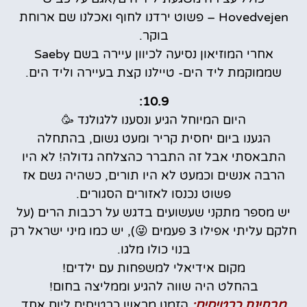
Hovedvejen – פשוט ירדנו לחוף ואכלנו שם ארוחת
בוקר.
אחרי המוזיאון נסיעה לכיוון עיירה בשם Saeby
שממוקמת ליד הים- טיילנו קצת בעיירה וליד הים.
10.9:
היום המיוחל הגיע ונסענו ללגולנד 🥳
הגענו ביום יחסית קריר ומעט גשום, בהתחלה
התבאסתי אבל זה התברר כהצלחה גדולה! לא היו
הרבה אנשים וכמעט לא היו תורים, כשהיה גשם אז
פשוט נכנסו לאזורים הסגורים.
יש מספר מתקני שעשועים בדגש על רכבות הרים (על
חלקם עליתי אפילו 3 פעמים 😜), יש כמו מיני ישראל רק
בנוי כולו מלגו.
מקום אידיאלי למשפחות עם ילדים!
בהחלט היה שווה להגיע וממליצה בחום!
מבחינת כרטיסים:
הזמנו מראש כרטיסים ליום אחד