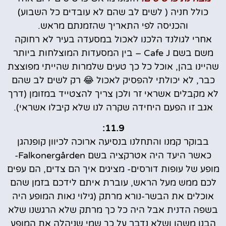
כולל חניה ( לשים לב שהם לא עובדים כל השבוע)
והכניסה לפי התאריך שהזמנתם מראש.
אחרי לגולנד הלכנו לאכול במסעדה בעיר לא רחוקה
משם בשם Cafe J – בין המסעדות המוצלחות ביותר
שהיינו בהן, אוכל כל כך טעים שלמרות שהייתי מפוצצת
כבר, לא יכולתי להפסיק לאכול 😂 רק לשים לב שהם
לא מקבלים אשראי זר ולכן צריך להצטייד במזומן (דרך
אגב זו הפעם היחידה שקרה לנו שלא קיבלו אשראי).
11.9:
בבוקר קמנו והתחלנו בנסיעה ארוכה לכיוון קופנהגן
כאשר היעד היה אטרקציה בשם Falkonergården-
מופע של עופות דורסים- מציגים איך הם צדים, הם עפים
לכם ממש מעל הראש, עוברת איתם לידכם בזמן שהם
אוכלים את הבשר-נורא מרתק (גילוי נאות המופע היה
בשפה הדנית אבל היה כל כך מרתק שלא הרגשנו שלא
הבנו משהו ושלא נדבר על כך שמי שניהלה את המופע