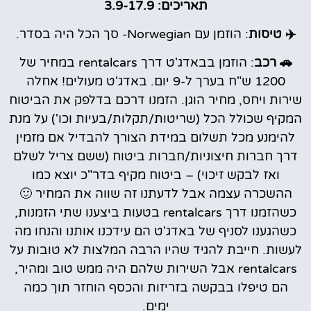
תאריכים: 3.9-17.9
✈️ טיסות
: הוזמן עם Norwegian- סך הכל היה בסדר.
🚗 רכב
: הוזמן בבאדג'ט דרך rentalcars במחיר של
1200 ש"ח בערך ל-9 יום. באדג'ט מעולים! אחלה
שירות ויחס, מחיר הוגן. הזמנו דרכם בדלפק את הביטוח
המקיף שכולל הכל (שריטות/תקלות/בעיות וכו') על מנת
להימנע מכל תשלום במידת הצורך להבדיל אם מזמין
דרך חברות חיצוניות/חברות ביטוח (ששם צריל לשלם
ואז לבקש זיכוי) – ביטוח מקיף בדר"כ יוצא כמו
ההשכרה עצמה אבל לדעתנו זה שווה את המחיר 🙂
כשהזמנו דרך rentalcars בטעות ביצענו שתי הזמנות,
כשהגענו לסניף של באדג'ט הם עידכנו אותנו והנחו מה
לעשות. חייבת להגיד שהיו הרבה המלצות לא טובות על
rentalcars אבל השירות שלהם היה ממש טוב ומהיר,
הם טיפלו בבקשה בזריזות והכסף הוחזר תוך כמה
ימים.