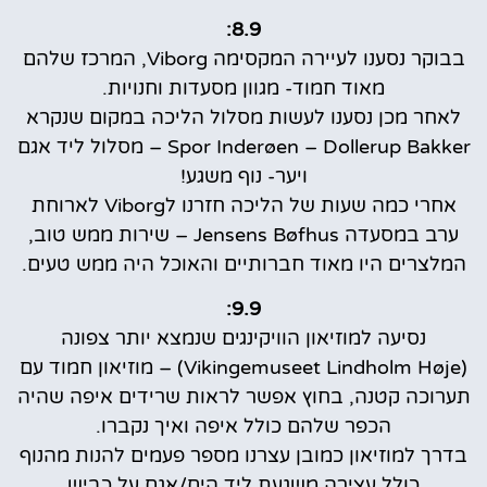
8.9:
בבוקר נסענו לעיירה המקסימה Viborg, המרכז שלהם
מאוד חמוד- מגוון מסעדות וחנויות.
לאחר מכן נסענו לעשות מסלול הליכה במקום שנקרא
Spor Inderøen – Dollerup Bakker – מסלול ליד אגם
ויער- נוף משגע!
אחרי כמה שעות של הליכה חזרנו לViborg לארוחת
ערב במסעדה Jensens Bøfhus – שירות ממש טוב,
המלצרים היו מאוד חברותיים והאוכל היה ממש טעים.
9.9:
נסיעה למוזיאון הוויקינגים שנמצא יותר צפונה
(Vikingemuseet Lindholm Høje) – מוזיאון חמוד עם
תערוכה קטנה, בחוץ אפשר לראות שרידים איפה שהיה
הכפר שלהם כולל איפה ואיך נקברו.
בדרך למוזיאון כמובן עצרנו מספר פעמים להנות מהנוף
כולל עצירה משגעת ליד הים/אגם על כביש