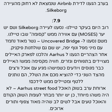
בערב הגענו לדירת Airbnb שנמצאת לא רחוק מהעיירה
Silkeborg.
7.9:
רוב היום בעיקר טיילנו- נסענו לעיירה Silkeborg ושם יש
יער (MOSES) עם אווירה ממש "קסומה" שבו טיילנו.
משם נסענו ל- Uncovered Bridge – גשר מאוד נחמד
עם מיני מפל ונוף יפה, יש שם גם שולחנות פיקניק.
אחר הצהריים הגענו ל Aarhus והלכנו לפארק האיילים
מצויידים בתפוחים וגזרים. חוויה מקסימה ממש! האיילים
כבר מנוסים ויודעים כשמישהו מגיע עם אוכל ורצים
מהצד השני כדי להוציא מכם את השלל, הם נותנים
ללטף ומטיילים ממש לידכם!
ארוחת ערב בשוק האוכל Aarhus street food – לא
היה משהו מיוחד, כן יש יותר מבחר לעומת השוק הקודם
והאוכל טעים אבל לשים לב שהיה מאוד צפוף ותורים
ארוכים.