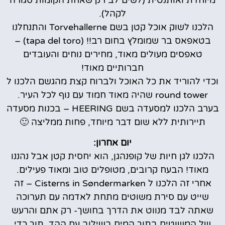
לקהל).
הלכנו לשוק אוכל קטן בשם Torvehallerne והתנחלנו
בטאפאס בר שמומלץ בחום רב!! (tapa del toro) –
טאפסים מעולים מאוד, מחירים נוחים והעובדים
חברותיים מאוד!
וכדי להוריד את כל האוכל ולברוח קצת מהגשם הלכנו ל
round tower שהיה מאוד חמוד עם נוף לכל העיר.
בערב הלכנו למסעדה בשם HEERING – בכנות מסעדה
תיירותית ללא שום דבר מיוחד, פחות ממליצה 🙂
יום אחרון:
הלכנו לגן חיות של קופנהגן, הוא יחסית קטן אבל נהננו
מאוד! הבעח קרובים, מטופלים טוב ומאוד פעילים.
אחרי זה הלכנו ל Cisterns in Søndermarken – זה
שייט עם סירת משוטים מתחת לאדמה עם תערוכה
שאתה לבד מנווט את הדרך בחושך- רק אתם והרעש
של המשוטים בתוך המים בשילוב עם ההד. תוך כדי