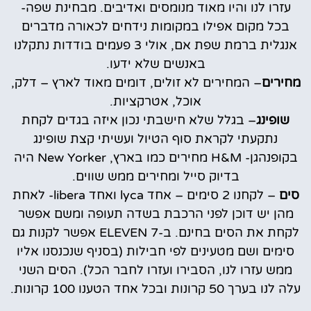
עזרו לנו והיו מאוד מנומסים ואדיבים. מבחינת שפה-
בכל מקום אפילו במקומות נידחים לכאורה מדברים
אנגלית ברמת שפת אם, אולי 3 פעמים בודדות נתקלנו
באנשים שלא ידעו.
מחירים
– המחירים לא זולים, דומים מאוד לארץ – דלק,
אוכל, אטרקציות.
שופינג
– בגלל שלא חישבתי נכון איזה בגדים לקחת
נתקעתי לקראת סוף הטיול ועשיתי קצת שופינג
בקופנהגן- H&M מחירים כמו בארץ, New Yorker היה
בדיוק סייל ומחירים ממש שווים.
סים
– לקחנו 2 סימים – אחד lyca ואחד libera- לאחת
מהן יש דוכן לפני הרכבת בשדה תעופה ומשם אפשר
לקחת את הסים בחינם. ב-7 ELEVEN אפשר לקנות גם
סימים ושם מטעינים לפי חבילות (בסניף שנכנסנו אליו
ממש עזרו לנו, הסבירו ועזרו לחבר הכל). הסים השני
עלה לנו בערך 50 קרונות ובכל אחד הטענו 100 קרונות.