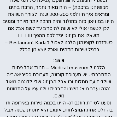
נסענו ל Open air Museum (נסיעה של חצי שעה
מקופנהגן ברכבת) – היה מאוד נחמד, הרבה בתים
ומראים איך חיו לפני 200-300 שנה. לצורך השוואה
היינו במוזיאון כזה בהולנד והיה הרבה יותר מיוחד ומגניב
לכן לטעמי אולי לא שווה להיסחב עד לשם אבל אם
תשאלו את בן זוגי יגיד לכם ההפך 🤦🏼‍♀️🤷‍♀️
כשחזרנו לקופנהגן הלכנו לאכול בRestaurant Karla –
כרגיל שירות מדהים ואוכל יוצא מן הכלל.
15.9:
הלכנו ל Medical museum – חמוד אבל פחות
התחברתי- יש תערוכת קורונה, תערוכת פסיכיאטריה
ושלדים עם מחלות וכו אבל הבן זוג שלי לדוגמה מאוד
נהנה ועבר מיצג מיצג והחברים שלנו עפו על התמונות
משם.
נסענו לטירת רוזנבורג- היינו בכמה טירות באירופה וזו
בהחלט אחת המוצלחות, אומנם היא יחסית קטנה אבל
מיוחדת ואותנטית (לשים לב רק שאחת הקומות סגורה