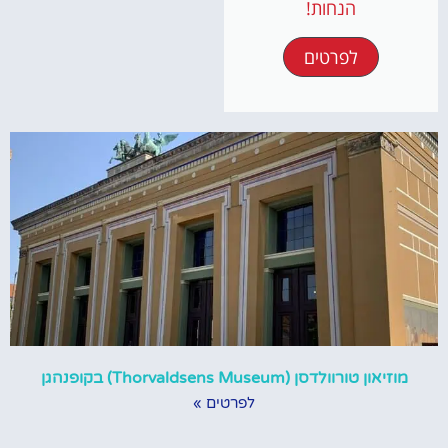
הנחות!
לפרטים
מוזיאון טורוולדסן (Thorvaldsens Museum) בקופנהגן
לפרטים »