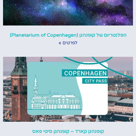
הפלנטריום של קופנהגן (Planetarium of Copenhagen)
לפרטים »
קופנהגן קארד – קופנהגן סיטי פאס