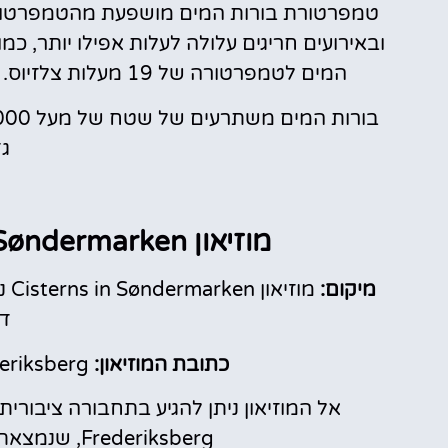
ובאירועים חריגים עלולה לעלות אפילו יותר, כמ
המים לטמפרטורה של 19 מעלות צלזיוס. (אז הבנתם כבר שחשוב להצטייד בז'אקט כן?)
גד
מוזיאון Cisterns in Søndermarken- מידע חשוב:
מיקום:
דנ
כתובת המוזיאון:
eriksberg.
אל המוזיאון ניתן להגיע בתחבורה ציבורי
Frederiksberg, שנמצאת כ-10 דקות הליכה מהמוזיאון.