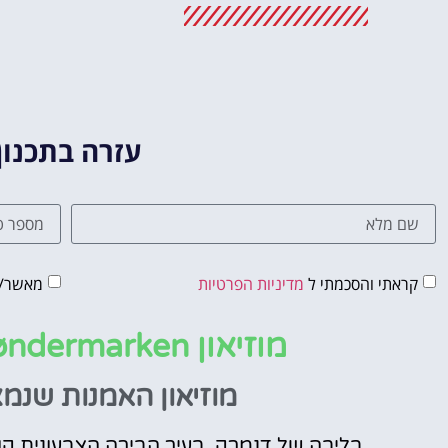
מלונות
מציאת מלון
מומלץ?
לחצו
פה!
עזרה בתכנון
קראתי והסכמתי ל
מדיניות הפרטיות
מאשר/ת
מוזיאון Cisterns in Søndermarken בקופנהגן
מוזיאון האמנות שנ
בליבה של דנמרק, בעיר הבירה הצבעונית קופנ