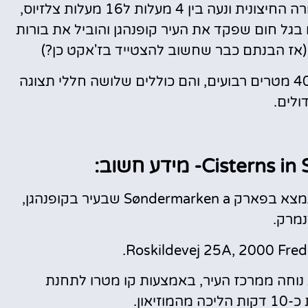
טמפרטורת בורות המים מושפעת מהטמפרטורה החיצונית ונעה בין 4 מעלות ל16 מעלות צלזיוס,
ו בגל חום שפקד את העיר קופנהגן והוביל את בורות
בורות המים משתרעים של שטח של מעל 4000 מטרים רבועים, והם כוללים שלושה חללי תצוגה
ולים.
מוזיאון Cisterns in Søndermarken נמצא בפארק Søndermarken a שבעיר בקופנהגן,
מרק.
Roskildevej 25A, 2000 Fred
ת נוחה ממרכז העיר, באמצעות קו מטרו לתחנת