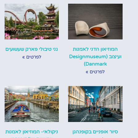
המוזיאון הדני לאמנות
גני טיבולי פארק שעשועים
ועיצוב (Designmuseum
לפרטים »
Danmark)
לפרטים »
סיור אופניים בקופנהגן
ניקולאי- המוזיאון לאמנות