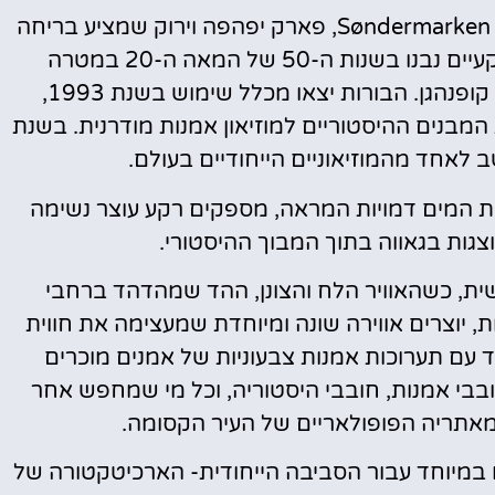
בורות המים הקסומים ממוקמים מתחת לפארק Søndermarken, פארק יפהפה וירוק שמציע בריחה
שליווה מהמולת העיר. בורות המים התת קרקעיים נבנו בשנות ה-50 של המאה ה-20 במטרה
להבטיח אספקה מתמדת של מי שתייה לעיר קופנהגן. הבורות יצאו מכלל שימוש בשנת 1993,
בנים ההיסטוריים למוזיאון אמנות מודרנית. בשנת
ת המים דמויות המראה, מספקים רקע עוצר נשימה
גות בגאווה בתוך המבוך ההיסטורי.
ושית, כשהאוויר הלח והצונן, ההד שמהדהד ברחבי
, יוצרים אווירה שונה ומיוחדת שמעצימה את חווית
חד עם תערוכות אמנות צבעוניות של אמנים מוכרים
ובבי אמנות, חובבי היסטוריה, וכל מי שמחפש אחר
ומאתריה הפופולאריים של העיר הקסומה.
 במיוחד עבור הסביבה הייחודית- הארכיטקטורה של