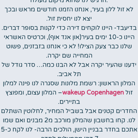
הרגיש לנו שהוא מיקום מעולה.
לא זול ללון בעיר, אנחנו הזמנו חודשים מראש ובכך
יצא לנו יחסית זול.
בדיעבד- היינו לוקחים דירה כדי לקנות בסופר דברים.
היינו כ-10 ימים בעיר(און אנד אוף), וכרטיס האשראי
שלנו כבר צעק הצילו! לא כי אנחנו בזבזנים, פשוט
המחייה שם יקרה.
ידענו שהעיר יקרה אבל לא הבנו כמה… סדר גודל של
תל אביב.
המלון הראשון: רשמת מלונות שסגרה לנו פינה למלון
זול
wakeup Copenhagen
– המלון עצום, ומפוצץ
בתיירים.
החדרים קטנים אבל בשביל המחיר, לחלוטין השתלם
לנו. קחו בחשבון שהמלון מורכב מ2 מבנים ואם שמו
אתכם בחדר בבניין הישן, הולכים הרבה- לנו לקח כ5-