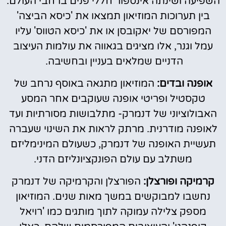
השפיעה ושינתה אינספור חללי פנים ברחבי העולם.
בין תערוכות המוזיאון תמצאו את 'כיסא הביצה'
המפורסם של יאקובסן או את 'כיסא הטווס' עליו
עמל וגנר, אלו מציגים בגאווה את עולמות העיצוב
הדניים שמלאים בעניין ובחשיבה.
אופנה ובדים:
המוזיאון מתגאה באוסף נרחב של
טקסטיל ופריטי אופנה שעוקבים אחר המסע
האבולוציוני של דנמרק- מתלבושות מסורתיות ועד
לאופנה מודרנית. מרתק לראות את השינוי שעברה
תעשיית האופנה של דנמרק, כשעולם המינימליזם
משתלב עם עולם הפונקציונליזם הדני.
קרמיקה ופורצלן:
הפורצלן והקרמיקה של דנמרק
נחשבו למבוקשים במשך מאות שנים. המוזיאון
מספק צלילה עמוקה לתוך מותגים כמו 'רויאל