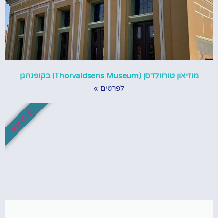
מוזיאון טורוולדסן (Thorvaldsens Museum) בקופנהגן
לפרטים »
לא לפספס!