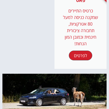
פאס
כרטיס התיירים
שמקנה כניסה למעל
80 אטרקציות,
תחבורה ציבורית
חינמית וכמובן המון
הנחות!
לפרטים