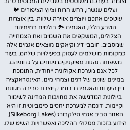
וצומח. בעודכם משוטטים בשבילים המכוסים טחב
ועלים שנשרו, רחש הרוח וציוץ הציפורים 🐦
עוטפים אתכם ויוצרים אווירה שלווה. בין אוצרות
הטבע הללו, האגמים 🏞️ בולטים במימיהם
הצלולים, המשקפים את השמים ואת הצמחייה
שמסביב. חובבי דיג וקיאקים מוצאים אגמים אלה
כמקומות מושלמים לעסוק בפעילויות שלהם, בעוד
משפחות נהנות מפיקניקים נינוחים על גדותיהם.
לכל אגם מערכת אקולוגית ייחודית, התומכת
במינים שונים של דגים וצמחי מים. האינטראקציה
בין היערות והאגמים בדנמרק יוצרת סביבה מגוונת
ביולוגית המדגישה את מחויבות המדינה לשימור
וקיימות. דוגמה למערכת יחסים סימביוטית זו היא
האזור סביב אגמי סילקבורג (Silkeborg Lakes),
הידוע בזכות מסלולי ההליכה ואפשרויות השיט שלו.