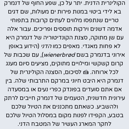
הקולינרית הדנית. יתר על כן, שפע החוף של דנמרק
בא לידי ביטוי במנות פירות ים מעולות, שם דגים
טריים שנתפסו מלווים לעתים קרובות בתפוחי
אדמה דשנים וירקות תוססים ופריכים. עבור אלה
עם שן מתוקה, סצנת הקונדיטוריה של דנמרק היא
לא פחות מאגדי. מאפים כמו
הדני
(הידוע באופן
אירוני בדנמרק בשם
wienerbrød
), עם שכבות של
קרום קשקשי ומילויים מתוקים, מציעים סיום מענג
לכל ארוחה. 🍰 לסיכום, הסצנה הקולינרית של
דנמרק היא היבט חיוני במרקם התרבותי שלה. בין
אם אתם סועדים בפונדק כפרי נעים או במסעדה
עירונית חדשנית, הטעמים של דנמרק חייבים לרתק
ולהשביע. כשאתם מתכננים את הטיול שלכם
בטבע, הקפידו לפנות מקום במסלול הטיול שלכם
לחקר המארג העשיר של המטבח הדני.