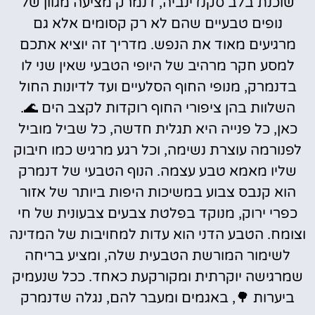
שוכנת בלב סקנדינביה, דנמרק מציעה מגוון של
נופים טבעיים שהם לא רק קסומים אלא גם
מרגיעים מאוד את הנפש. מדריך זה יוציא אתכם
למסע חקר מרהיב של היופי הטבעי שאין שני לו
בדנמרק, מנופי החוף הסלעיים ועד לדיונות החול
השלוות בהן ציפורי החוף רוקדות לקצב הים 🌊.
כאן, כל פנייה היא תגלית חדשה, כל שביל מוביל
לפנורמה עוצרת נשימה, וכל רגע מרגיש כמו חיבוק
שליו מאמא טבע עצמה. הנוף הטבעי של דנמרק
הוא קנבס צבוע במשיכות היפות ביותר של אזור
כפרי ירוק, מנוקד בפלטת צבעים צבעונית של חי
וצומח. הטבע הדני הוא עדות למחויבות של המדינה
לשימור המורשת הטבעית שלה, ומציע בריחה
שמרגישה יוקרתית ומקורקעת כאחד. ככל שנעמיק
ביערות 🌳, באגמים ומעבר להם, נגלה שדנמרק