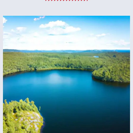
מומלץ?
לחצו
פה!