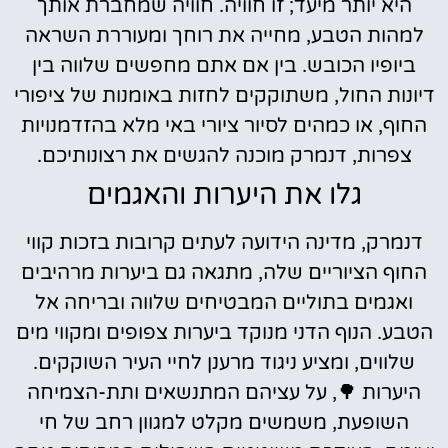
היא יותר מיעד; זו חוויה. חוויה שמחברת אותך
למהות הטבע, מחייה את רוחך ומעוררת השראה
ביופיו הכובש. בין אם אתם מחפשים שלווה בין
דיונות החול, משתוקקים לחזות באומנות של ציפורי
החוף, או כמהים לסיור ציורי באי מלא בהזדמנויות
צפרות, דנמרק מוכנה להגשים את רצונותיכם.
גלו את היערות והאגמים
דנמרק, מדינה הידועה לעתים קרובות בזכות קווי
החוף הציוריים שלה, מתגאה גם ביערות מרהיבים
ואגמים בתוליים המבטיחים שלווה ובריחה אל
הטבע. הנוף הדני מנוקד ביערות צפופים ומקווי מים
שלווים, ומציע ניגוד מרענן לחיי העיר השוקקים.
היערות 🌳, על עציהם המתנשאים ותת-הצמיחה
השופעת, משמשים מקלט למגוון רחב של חי