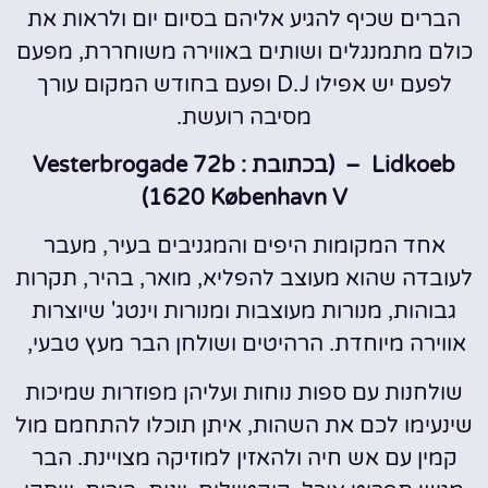
הברים שכיף להגיע אליהם בסיום יום ולראות את
כולם מתמנגלים ושותים באווירה משוחררת, מפעם
לפעם יש אפילו D.J ופעם בחודש המקום עורך
מסיבה רועשת.
Lidkoeb – (בכתובת : Vesterbrogade 72b
1620 København V)
אחד המקומות היפים והמגניבים בעיר, מעבר
לעובדה שהוא מעוצב להפליא, מואר, בהיר, תקרות
גבוהות, מנורות מעוצבות ומנורות וינטג' שיוצרות
אווירה מיוחדת. הרהיטים ושולחן הבר מעץ טבעי,
שולחנות עם ספות נוחות ועליהן מפוזרות שמיכות
שינעימו לכם את השהות, איתן תוכלו להתחמם מול
קמין עם אש חיה ולהאזין למוזיקה מצויינת. הבר
מגיש תפריט אוכל, קוקטיילים, יינות, בירות, וויסקי