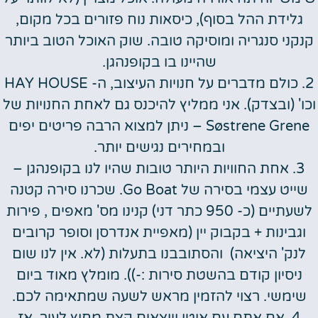
גלידת ההל בסוף), כיסאות נוח פזורים בכל מקום,
קנקני סנגריה ומוסיקה טובה. שוק האוכל הטוב ביותר
שהיינו בו בקופנהגן.
2. כולם מדברים על חנויות העיצוב, ה- HAY HOUSE
וכו' (ובצדק). אני ממליץ להיכנס גם לאחת החנויות של
Søstrene Grene – ניתן למצוא הרבה פריטים יפים
ובמחירים נגישים יותר.
3. אחת החוויות היותר טובות שהיו לנו בקופנהגן –
שייט עצמי בסירה של Go Boat. שכרנו סירה קטנה
לשעתיים (כ- 950 כתר דני) קנינו מס' מאפים , פירות
וגבינות + בקבוק יין (מאפיית אנדרסן וסופר קרובים
לנק' היציאה) והסתובבנו בתעלות (לא. אין לנו שום
ניסיון קודם בהשטת סירות :-)). מומלץ מאוד ביום
שימשי. רצוי להזמין מראש לשעה שמתאימה לכם.
4. אם אתם עם אוטו ויוצאים קצת מחוץ לעיר, אז