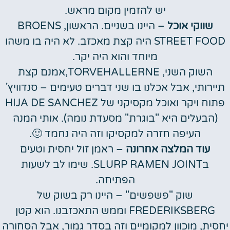
יש להזמין מקום מראש.
שווקי אוכל
– היינו בשניים. הראשון, BROENS
STREET FOOD היה קצת מאכזב. לא היה בו משהו
מיוחד והוא היה יקר.
השוק השני, TORVEHALLERNE,אמנם קצת
תיירותי, אבל אכלנו בו שני דברים טעימים – סנדוויץ'
פתוח ויקר ואוכל מקסיקני של HIJA DE SANCHEZ
(הבעלים היא "בוגרת" מסעדת נומה). אותי המנה
העיפה חזרה למקסיקו וזה היה נחמד 🙂.
עוד המלצה אחרונה
– ראמן זול יחסית וטעים
בSLURP RAMEN JOINT. שימו לב לשעות
הפתיחה.
שוק "פשפשים" – היינו רק בשוק של
FREDERIKSBERG וממש התאכזבנו. הוא קטן
יחסית, מוכוון למקומיים וזה בסדר גמור, אבל הסחורה