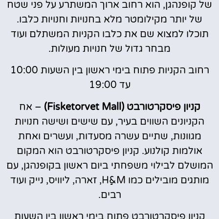
של קופנהגן, הוא רחוב ארוך המשתרע על פני שטח
של יותר מקילומטר מלא בחנויות וחנויות כלבו.
תוכלו למצוא שם את כלבו הקניות המשתלם ועוד
מבחר גדול של חנויות מעולות.
רחוב הקניות פתוח בימי ראשון בין השעות 10:00
עד 19:00
קניון פיסקרטורבט (Fisketorvet Mall)
– אח
הקניונים השווים בעיר, עם שישים ושישה חנויות
מגוונות, שתיים עשרה מסעדות, ועשרים ואחת
אולמות קולנוע. קניון פיסקרטורבט הוא המקום
המושלם לבילוי משפחתי ביום ראשון בקופנהגן, עם
מותגים מובילים כמו Hַַַ&M, זארה, ליוויס, נייק ועוד
רבים.
קניון פיסקרטורבט פתוח בימי ראשון בין השעות