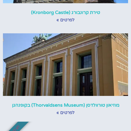
טירת קרונבורג (Kronborg Castle)
לפרטים »
מוזיאון טורוולדסן (Thorvaldsens Museum) בקופנהגן
לפרטים »